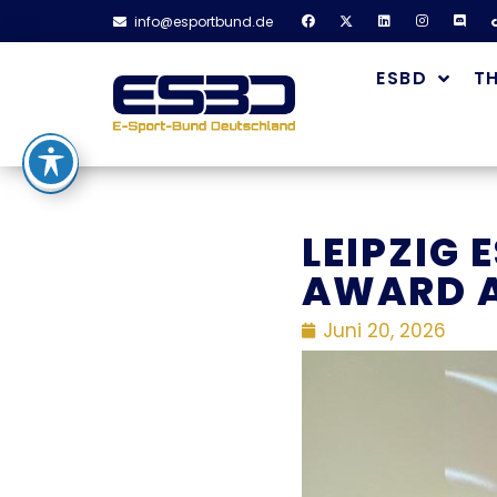
info@esportbund.de
ESBD
T
LEIPZIG 
AWARD A
Juni 20, 2026