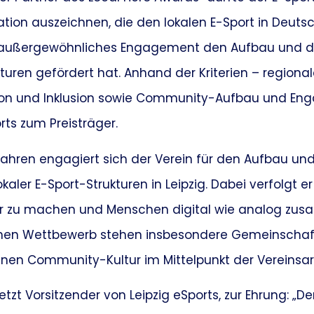
ation auszeichnen, die den lokalen E-Sport in Deuts
außergewöhnliches Engagement den Aufbau und di
kturen gefördert hat. Anhand der Kriterien – region
ation und Inklusion sowie Community-Aufbau und E
orts zum Preisträger.
ahren engagiert sich der Verein für den Aufbau und
aler E-Sport-Strukturen in Leipzig. Dabei verfolgt er 
bar zu machen und Menschen digital wie analog zu
hen Wettbewerb stehen insbesondere Gemeinschaft
enen Community-Kultur im Mittelpunkt der Vereinsar
uletzt Vorsitzender von Leipzig eSports, zur Ehrung: „