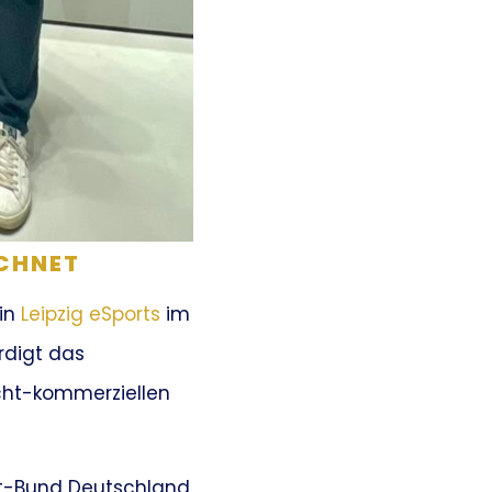
ICHNET
ein
Leipzig eSports
im
rdigt das
cht-kommerziellen
ort-Bund Deutschland