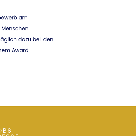
ttbewerb am
gt Menschen
glich dazu bei, den
einem Award
OBS