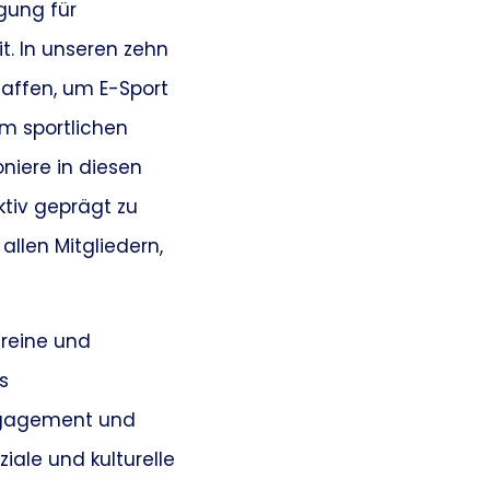
gung für
. In unseren zehn
affen, um E-Sport
em sportlichen
niere in diesen
aktiv geprägt zu
llen Mitgliedern,
ereine und
s
Engagement und
iale und kulturelle