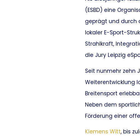
(ESBD) eine Organis
geprägt und durch 
lokaler E-Sport-Stru
Strahlkraft, Integr
die Jury Leipzig eSp
Seit nunmehr zehn J
Weiterentwicklung lok
Breitensport erleb
Neben dem sportlic
Förderung einer off
Klemens Witt
, bis z