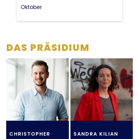
Oktober
La
En
DAS PRÄSIDIUM
CHRISTOPHER
SANDRA KILIAN