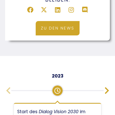
ZU DEN NEWS
2023
Start des
Dialog Vision 2030
im
Üb